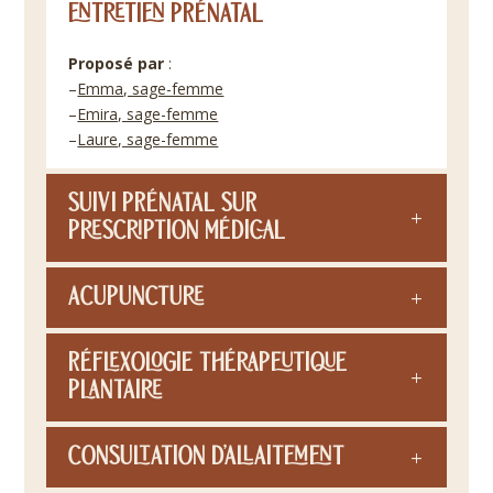
Entretien prénatal
Proposé par
:
–
Emma, sage-femme
–
Emira, sage-femme
–
Laure, sage-femme
Suivi prénatal sur
prescription médical
Acupuncture
Réflexologie thérapeutique
plantaire
Consultation d’allaitement