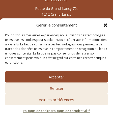
Route du Grand-Lancy 70,
1212 Grand-Lancy
Gérer le consentement
Pour offrir les meilleures expériences, nous utilisons des technologies
Contact
telles que les cookies pour stocker et/ou accéder aux informations des
appareils. Le fait de consentir à ces technologies nous permettra de
contact@nataterra.ch
traiter des données telles que le comportement de navigation ou les ID
@nataterracentreperinatal
uniques sur ce site. Le fait de ne pas consentir ou de retirer son
078 242 95 97
consentement peut avoir un effet négatif sur certaines caractéristiques
et fonctions.
Accepter
Le centre périnatal Nata Terra à Grand-Lancy, Genève,
pour vivre sereinement sa parentalité.
Refuser
Voir les préférences
Copyright © 2025 – Nata terra. Tous droits réservés
Politique de cookies
Politique de confidentialité
Design par
Wothentic Design