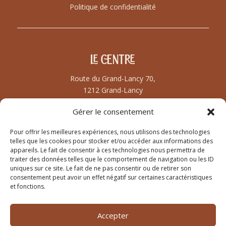
Politique de confidentialité
Le centre
Route du Grand-Lancy 70,
1212 Grand-Lancy
Gérer le consentement
Pour offrir les meilleures expériences, nous utilisons des technologies
Contact
telles que les cookies pour stocker et/ou accéder aux informations des
appareils. Le fait de consentir à ces technologies nous permettra de
contact@nataterra.ch
traiter des données telles que le comportement de navigation ou les ID
@nataterracentreperinatal
uniques sur ce site. Le fait de ne pas consentir ou de retirer son
078 242 95 97
consentement peut avoir un effet négatif sur certaines caractéristiques
et fonctions.
Accepter
Le centre périnatal Nata Terra à Grand-Lancy, Genève,