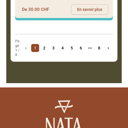
De 30.00 CHF
En savoir plus
Pa
ge
1
2
3
4
5
6
8
1 /
8